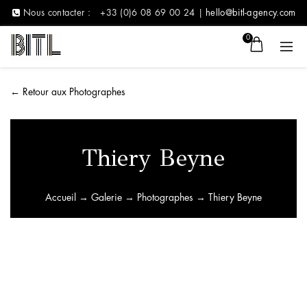
Nous contacter :
+33 (0)6 08 69 00 24 |
hello@bitl-agency.com
0
←
Retour aux Photographes
Thiery Beyne
Accueil
→
Galerie
→
Photographes
→ Thiery Beyne