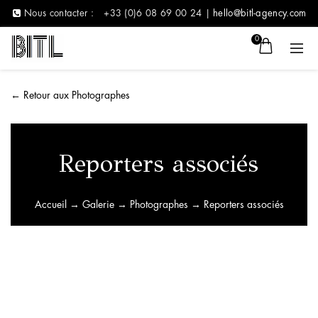
Nous contacter :
+33 (0)6 08 69 00 24 |
hello@bitl-agency.com
0
←
Retour aux Photographes
Reporters associés
Accueil
→
Galerie
→
Photographes
→ Reporters associés