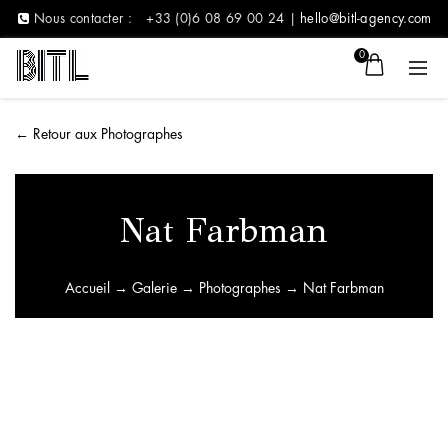
Nous contacter :
+33 (0)6 08 69 00 24 |
hello@bitl-agency.com
0
←
Retour aux Photographes
Nat Farbman
Accueil
→
Galerie
→
Photographes
→ Nat Farbman