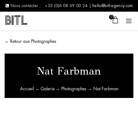
Nous contacter :
+33 (0)6 08 69 00 24 |
hello@bitl-agency.com
0
←
Retour aux Photographes
Nat Farbman
Accueil
→
Galerie
→
Photographes
→ Nat Farbman