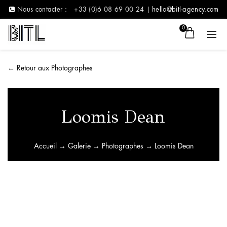
Nous contacter :
+33 (0)6 08 69 00 24 |
hello@bitl-agency.com
0
←
Retour aux Photographes
Loomis Dean
Accueil
→
Galerie
→
Photographes
→ Loomis Dean