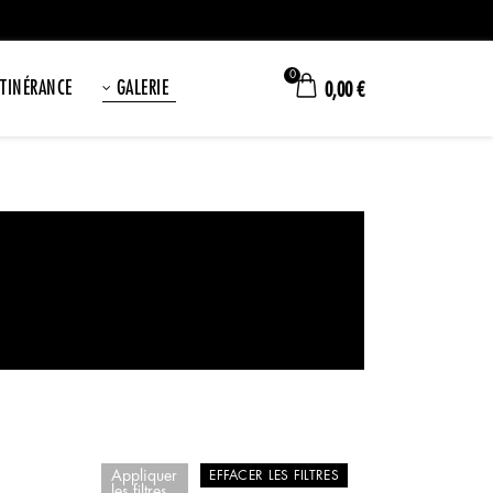
0
ITINÉRANCE
GALERIE
0,00
€
Appliquer
EFFACER LES FILTRES
les filtres