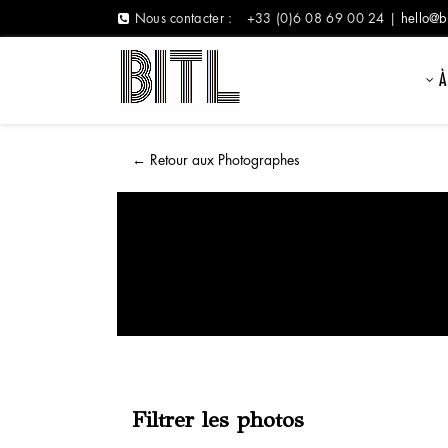
Nous contacter :
+33 (0)6 08 69 00 24 |
hello@b
À
←
Retour aux Photographes
Filtrer les photos