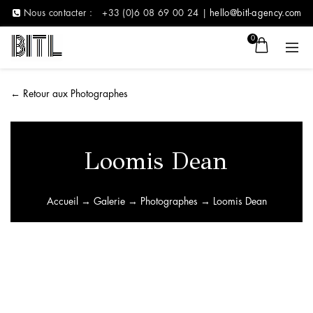
Nous contacter :
+33 (0)6 08 69 00 24 |
hello@bitl-agency.com
0
←
Retour aux Photographes
Loomis Dean
Accueil
→
Galerie
→
Photographes
→ Loomis Dean