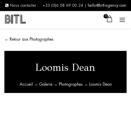
Nous contacter :
+33 (0)6 08 69 00 24 |
hello@bitl-agency.com
0
←
Retour aux Photographes
Loomis Dean
Accueil
→
Galerie
→
Photographes
→ Loomis Dean