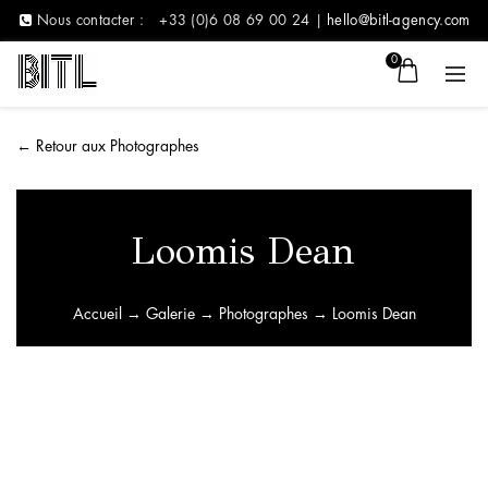
Nous contacter :
+33 (0)6 08 69 00 24 |
hello@bitl-agency.com
0
←
Retour aux Photographes
Loomis Dean
Accueil
→
Galerie
→
Photographes
→ Loomis Dean