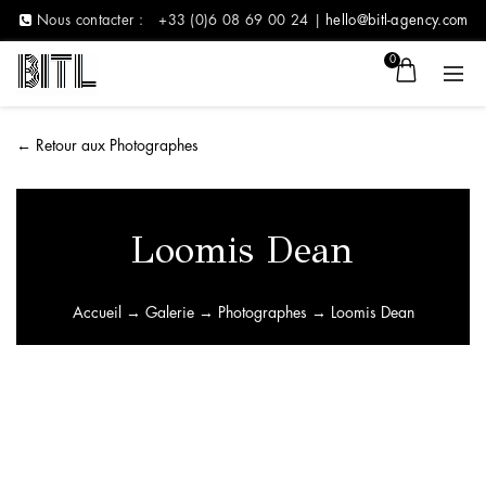
Nous contacter :
+33 (0)6 08 69 00 24 |
hello@bitl-agency.com
0
←
Retour aux Photographes
Loomis Dean
Accueil
→
Galerie
→
Photographes
→ Loomis Dean