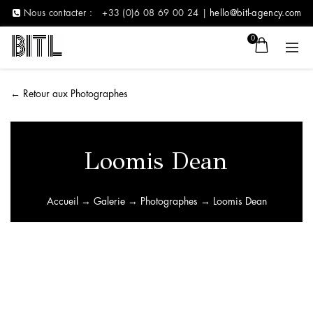
Nous contacter :
+33 (0)6 08 69 00 24 |
hello@bitl-agency.com
0
←
Retour aux Photographes
Loomis Dean
Accueil
→
Galerie
→
Photographes
→ Loomis Dean