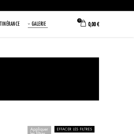
0
ITINÉRANCE
GALERIE
0,00
€
Appliquer
EFFACER LES FILTRES
les filtres