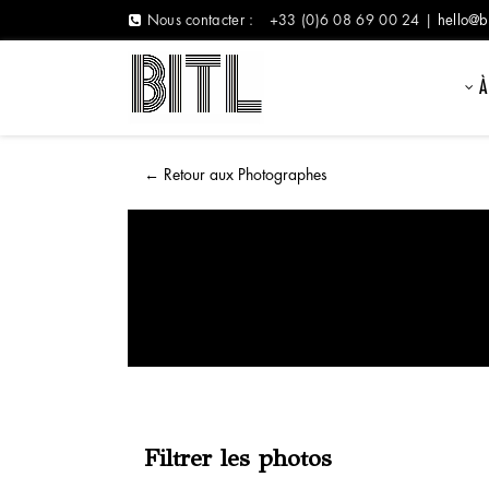
Nous contacter :
+33 (0)6 08 69 00 24 |
hello@b
À
←
Retour aux Photographes
Filtrer les photos