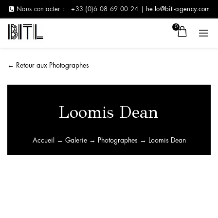
Nous contacter :
+33 (0)6 08 69 00 24 |
hello@bitl-agency.com
0
←
Retour aux Photographes
Loomis Dean
Accueil
→
Galerie
→
Photographes
→ Loomis Dean