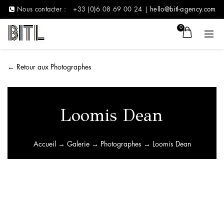
Nous contacter :
+33 (0)6 08 69 00 24 |
hello@bitl-agency.com
0
←
Retour aux Photographes
Loomis Dean
Accueil
→
Galerie
→
Photographes
→ Loomis Dean