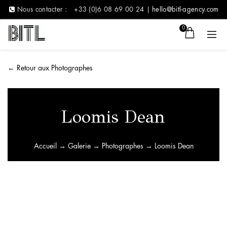
Nous contacter :
+33 (0)6 08 69 00 24 |
hello@bitl-agency.com
0
←
Retour aux Photographes
Loomis Dean
Accueil
→
Galerie
→
Photographes
→ Loomis Dean