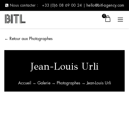
Nous contacter :
+33 (0)6 08 69 00 24 |
hello@bitl-agency.com
0
←
Retour aux Photographes
Jean-Louis Urli
Accueil
→
Galerie
→
Photographes
→ Jean-Louis Urli