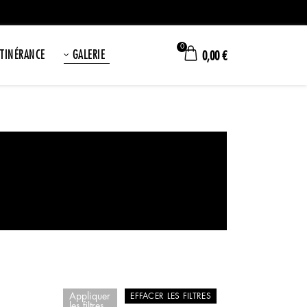
0
ITINÉRANCE
GALERIE
0,00
€
Appliquer
EFFACER LES FILTRES
les filtres