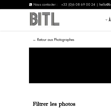
Nous contacter :
+33 (0)6 08 69 00 24 |
hello@b
À
←
Retour aux Photographes
Filtrer les photos