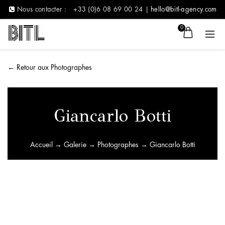
Nous contacter :
+33 (0)6 08 69 00 24 |
hello@bitl-agency.com
0
←
Retour aux Photographes
Giancarlo Botti
Accueil
→
Galerie
→
Photographes
→ Giancarlo Botti