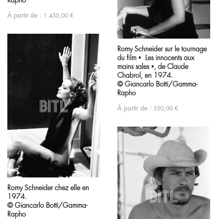
Rapho
À partir de :
1 450,00
€
Romy Schneider sur le tournage
du film « Les innocents aux
mains sales », de Claude
Chabrol, en 1974.
© Giancarlo Botti/Gamma-
Rapho
À partir de :
550,00
€
Romy Schneider chez elle en
1974.
© Giancarlo Botti/Gamma-
Rapho