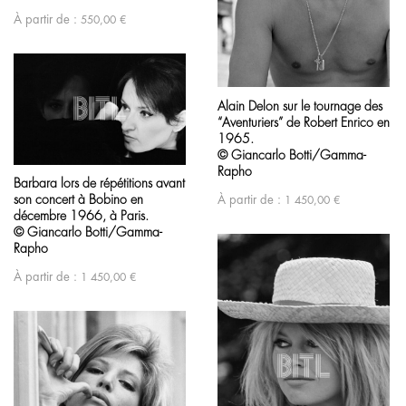
À partir de :
550,00
€
Alain Delon sur le tournage des
“Aventuriers” de Robert Enrico en
1965.
© Giancarlo Botti/Gamma-
Rapho
Barbara lors de répétitions avant
son concert à Bobino en
À partir de :
1 450,00
€
décembre 1966, à Paris.
© Giancarlo Botti/Gamma-
Rapho
À partir de :
1 450,00
€