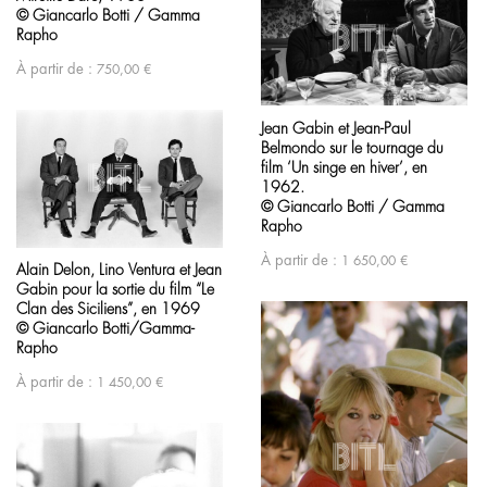
© Giancarlo Botti / Gamma
Rapho
À partir de :
750,00
€
Jean Gabin et Jean-Paul
Belmondo sur le tournage du
film ‘Un singe en hiver’, en
1962.
© Giancarlo Botti / Gamma
Rapho
À partir de :
1 650,00
€
Alain Delon, Lino Ventura et Jean
Gabin pour la sortie du film “Le
Clan des Siciliens”, en 1969
© Giancarlo Botti/Gamma-
Rapho
À partir de :
1 450,00
€