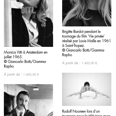
Brigitte Bardot pendant le
tournage du film ‘Vie privée’
réalisé par Louis Malle en 1961
à Saint-Tropez.
© Giancarlo Botti/Gamma-
Monica Vitti à Amsterdam en
Rapho
juillet 1965.
© Giancarlo Botti/Gamma-
À partir de :
1 450,00
€
Rapho
À partir de :
1 450,00
€
Rudolf Noureev lors d’un
tournage pour la télévision avec