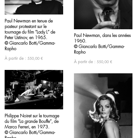
Paul Newman en tenue de
pasteur protestant sur le
tournage du film “Lady L” de
Paul Newman, dans les années
Peter Ustinov, en 1965.
1960.
© Giancarlo Botti/Gamma-
© Giancarlo Botti/Gamma-
Rapho
Rapho
À partir de :
550,00
€
À partir de :
550,00
€
Philippe Noiret sur le tournage
du film “La grande Bouffe”, de
Marco Ferreri, en 1973.
© Giancarlo Botti/Gamma-