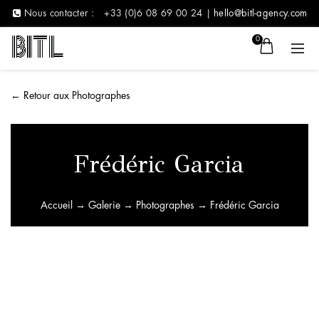
Nous contacter :
+33 (0)6 08 69 00 24 |
hello@bitl-agency.com
0
←
Retour aux Photographes
Frédéric Garcia
Accueil
→
Galerie
→
Photographes
→ Frédéric Garcia