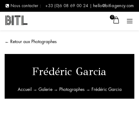
Nous contacter :
+33 (0)6 08 69 00 24 |
hello@bitl-agency.com
0
←
Retour aux Photographes
Frédéric Garcia
Accueil
→
Galerie
→
Photographes
→ Frédéric Garcia