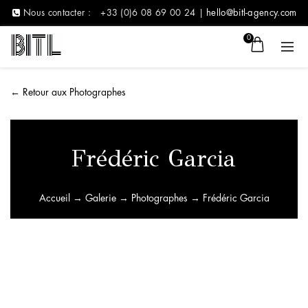
Nous contacter :
+33 (0)6 08 69 00 24 |
hello@bitl-agency.com
0
←
Retour aux Photographes
Frédéric Garcia
Accueil
→
Galerie
→
Photographes
→ Frédéric Garcia