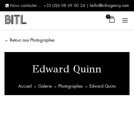
Nous contacter :
+33 (0)6 08 69 00 24 |
hello@bitl-agency.com
0
←
Retour aux Photographes
Edward Quinn
Accueil
→
Galerie
→
Photographes
→ Edward Quinn