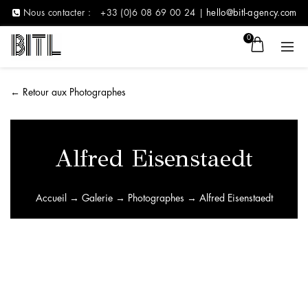
Nous contacter :
+33 (0)6 08 69 00 24 |
hello@bitl-agency.com
0
←
Retour aux Photographes
Alfred Eisenstaedt
Accueil
→
Galerie
→
Photographes
→ Alfred Eisenstaedt