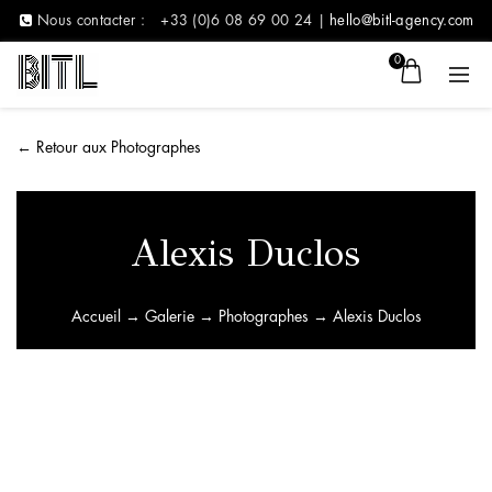
Nous contacter :
+33 (0)6 08 69 00 24 |
hello@bitl-agency.com
0
←
Retour aux Photographes
Alexis Duclos
Accueil
→
Galerie
→
Photographes
→ Alexis Duclos