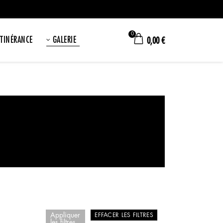
0
ITINÉRANCE
GALERIE
0,00
€
Appliquer
EFFACER LES FILTRES
les filtres