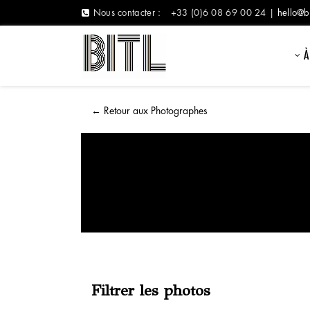
Nous contacter :
+33 (0)6 08 69 00 24 |
hello@b
À
←
Retour aux Photographes
Filtrer les photos