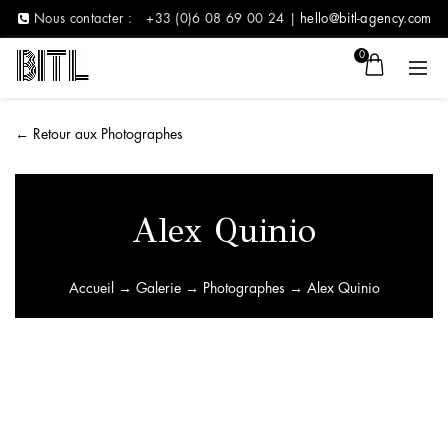
Nous contacter :
+33 (0)6 08 69 00 24 |
hello@bitl-agency.com
0
←
Retour aux Photographes
Alex Quinio
Accueil
→
Galerie
→
Photographes
→ Alex Quinio