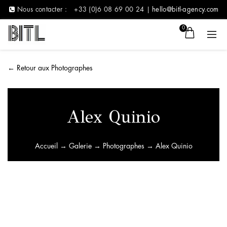
Nous contacter :
+33 (0)6 08 69 00 24 |
hello@bitl-agency.com
0
←
Retour aux Photographes
Alex Quinio
Accueil
→
Galerie
→
Photographes
→ Alex Quinio