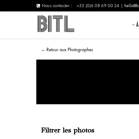
Nous contacter :
+33 (0)6 08 69 00 24 |
hello@b
À
←
Retour aux Photographes
Filtrer les photos