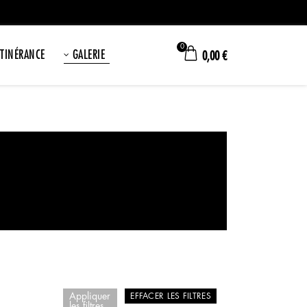
0
ITINÉRANCE
GALERIE
0,00
€
Appliquer
EFFACER LES FILTRES
les filtres