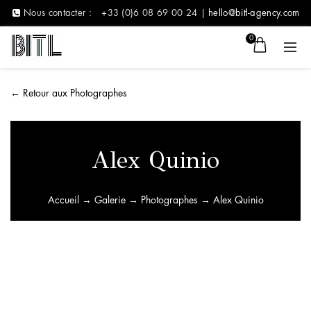
Nous contacter :
+33 (0)6 08 69 00 24 |
hello@bitl-agency.com
0
←
Retour aux Photographes
Alex Quinio
Accueil
→
Galerie
→
Photographes
→ Alex Quinio