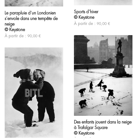
Ce
Ce
produit
produit
Sports d’hiver
a
Le parapluie d’un Londonien
a
© Keystone
plusieurs
s’envole dans une tempête de
plusieurs
variations.
À partir de :
variations.
90,00
€
neige
Les
Les
© Keystone
options
options
À partir de :
90,00
€
peuvent
peuvent
être
être
choisies
choisies
sur
sur
la
la
page
page
du
du
produit
produit
Ce
produit
Des enfants jouent dans la neige
a
à Trafalgar Square
plusieurs
variations.
© Keystone
Ce
Les