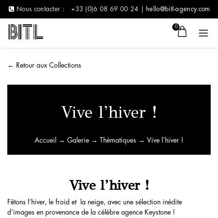
Nous contacter :
+33 (0)6 08 69 00 24 |
hello@bitl-agency.com
0
←
Retour aux Collections
Vive l’hiver !
Accueil
→
Galerie
→
Thématiques
→ Vive l’hiver !
Vive l’hiver !
Fêtons l’hiver, le froid et la neige, avec une sélection inédite
d’images en provenance de la célèbre agence Keystone !