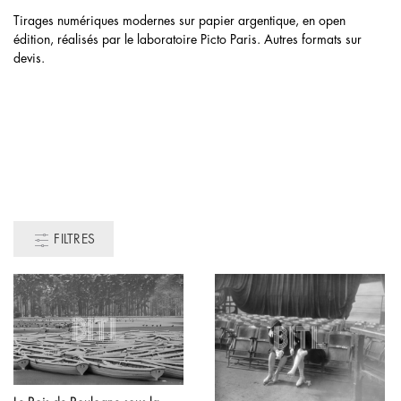
Tirages numériques modernes sur papier argentique, en open
édition, réalisés par le laboratoire Picto Paris. Autres formats sur
devis.
FILTRES
Ce
produit
Ce