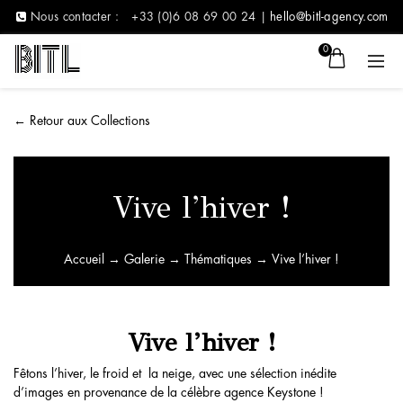
Nous contacter :
+33 (0)6 08 69 00 24 |
hello@bitl-agency.com
0
←
Retour aux Collections
Vive l’hiver !
Accueil
→
Galerie
→
Thématiques
→ Vive l’hiver !
Vive l’hiver !
Fêtons l’hiver, le froid et la neige, avec une sélection inédite
d’images en provenance de la célèbre agence Keystone !