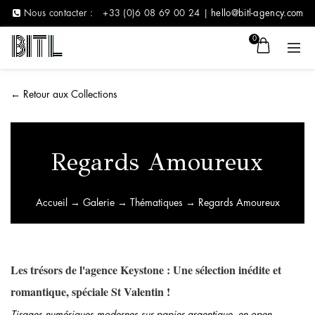
Nous contacter :
+33 (0)6 08 69 00 24 |
hello@bitl-agency.com
0
←
Retour aux Collections
Regards Amoureux
Accueil
→
Galerie
→
Thématiques
→ Regards Amoureux
Les trésors de l'agence Keystone : Une sélection inédite et
romantique, spéciale St Valentin !
Tirages numériques modernes sur papier argentique, en open