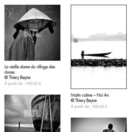
Ce
produit
La vieille dame du village des
a
dunes
plusieurs
variations.
© Thiery Beyne
Les
À partir de :
900,00
€
Ce
options
produit
peuvent
Matin calme – Hoi An
a
être
© Thiery Beyne
plusieurs
choisies
variations.
sur
À partir de :
900,00
€
Les
la
options
page
peuvent
du
être
produit
choisies
Ce