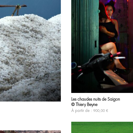
Les chaudes nuits de Saigon
© Thiery Beyne
À partir de :
900,00
€