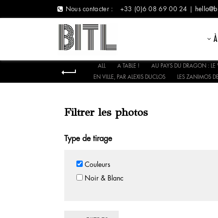
Nous contacter :
+33 (0)6 08 69 00 24 |
hello@b
À
ALL
A TABLE !
AU PAYS DU DRAGON : LE 
EN VILLE, PAR ALEXIS DUCLOS
LES ZANIMOS DE
Filtrer les photos
Type de tirage
Couleurs
Noir & Blanc