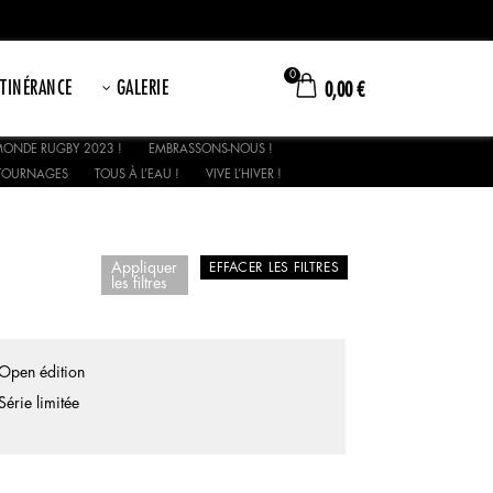
0
ITINÉRANCE
GALERIE
0,00
€
ONDE RUGBY 2023 !
EMBRASSONS-NOUS !
TOURNAGES
TOUS À L’EAU !
VIVE L’HIVER !
Appliquer
EFFACER LES FILTRES
les filtres
Open édition
Série limitée