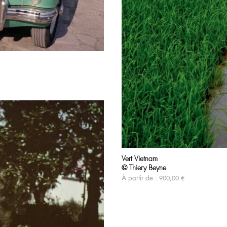
Vert Vietnam
© Thiery Beyne
À partir de :
900,00
€