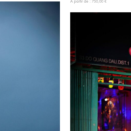
À partir de :
750,00
€