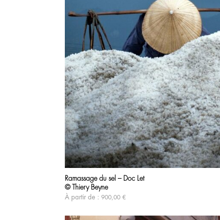
Ramassage du sel – Doc Let
© Thiery Beyne
À partir de :
900,00
€