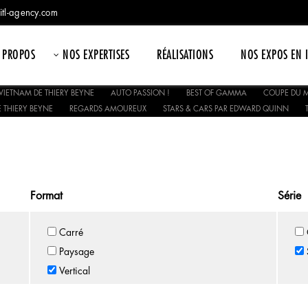
itl-agency.com
 PROPOS
NOS EXPERTISES
RÉALISATIONS
NOS EXPOS EN 
VIETNAM DE THIERY BEYNE
AUTO PASSION !
BEST OF GAMMA
COUPE DU M
 THIERY BEYNE
REGARDS AMOUREUX
STARS & CARS PAR EDWARD QUINN
Format
Série
Carré
Paysage
Vertical