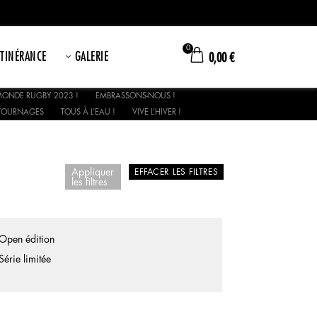
0
ITINÉRANCE
GALERIE
0,00
€
ONDE RUGBY 2023 !
EMBRASSONS-NOUS !
TOURNAGES
TOUS À L’EAU !
VIVE L’HIVER !
Appliquer
EFFACER LES FILTRES
les filtres
Open édition
Série limitée