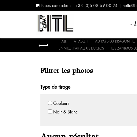
Nous contacter :
+33 (0)6 08 69 00 24 |
hello@b
À
ALL
A TABLE !
AU PAYS DU DRAGON : LE 
EN VILLE, PAR ALEXIS DUCLOS
LES ZANIMOS DE
Filtrer les photos
Type de tirage
Couleurs
Noir & Blanc
Aucun résultat