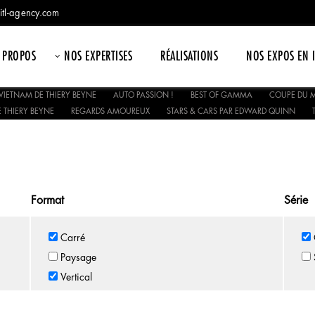
itl-agency.com
 PROPOS
NOS EXPERTISES
RÉALISATIONS
NOS EXPOS EN 
VIETNAM DE THIERY BEYNE
AUTO PASSION !
BEST OF GAMMA
COUPE DU M
 THIERY BEYNE
REGARDS AMOUREUX
STARS & CARS PAR EDWARD QUINN
Format
Série
Carré
Paysage
Vertical