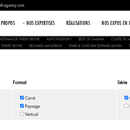
itl-agency.com
 PROPOS
NOS EXPERTISES
RÉALISATIONS
NOS EXPOS EN 
VIETNAM DE THIERY BEYNE
AUTO PASSION !
BEST OF GAMMA
COUPE DU M
 THIERY BEYNE
REGARDS AMOUREUX
STARS & CARS PAR EDWARD QUINN
Format
Série
Carré
Paysage
Vertical