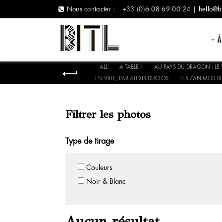
Nous contacter :
+33 (0)6 08 69 00 24 |
hello@b
À
ALL
A TABLE !
AU PAYS DU DRAGON : LE 
EN VILLE, PAR ALEXIS DUCLOS
LES ZANIMOS DE
Filtrer les photos
Type de tirage
Couleurs
Noir & Blanc
Aucun résultat