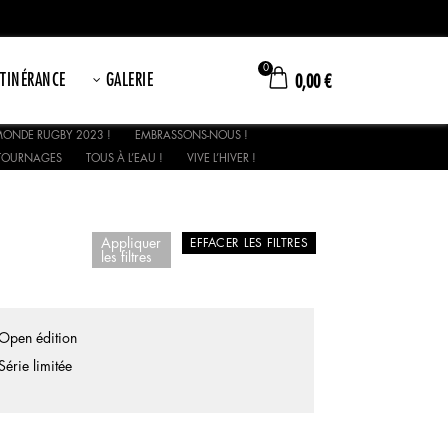
0
ITINÉRANCE
GALERIE
0,00
€
ONDE RUGBY 2023 !
EMBRASSONS-NOUS !
TOURNAGES
TOUS À L’EAU !
VIVE L’HIVER !
Appliquer
EFFACER LES FILTRES
les filtres
Open édition
Série limitée