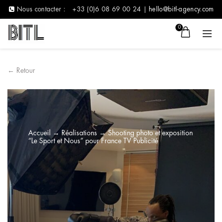
Nous contacter :
+33 (0)6 08 69 00 24 |
hello@bitl-agency.com
0
← Retour
Accueil
→
Réalisations
→
Shooting photo et exposition
“Le Sport et Nous” pour France TV Publicité