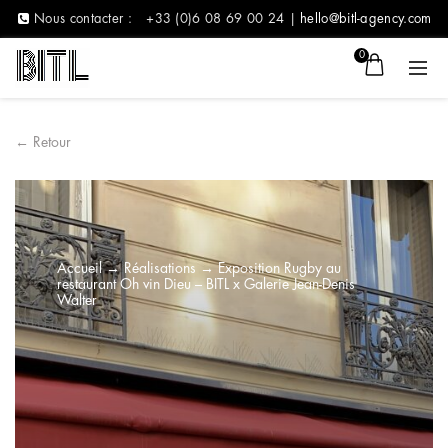
Nous contacter :
+33 (0)6 08 69 00 24 |
hello@bitl-agency.com
0
← Retour
Accueil
→
Réalisations
→
Exposition Rugby au
restaurant Oh vin Dieu – BITL x Galerie Jean-Denis
Walter