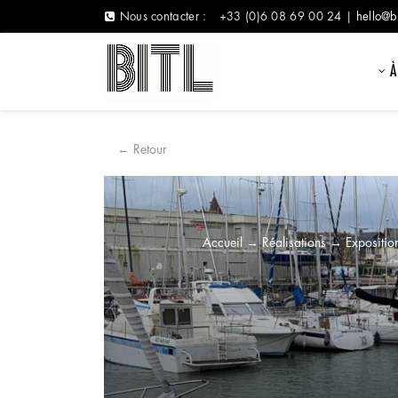
Nous contacter :
+33 (0)6 08 69 00 24 |
hello@b
À
← Retour
Accueil
→
Réalisations
→
Expositio