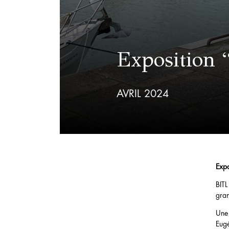
Exposition 
AVRIL 2024
Expo
BITL
gran
Une 
Eugé