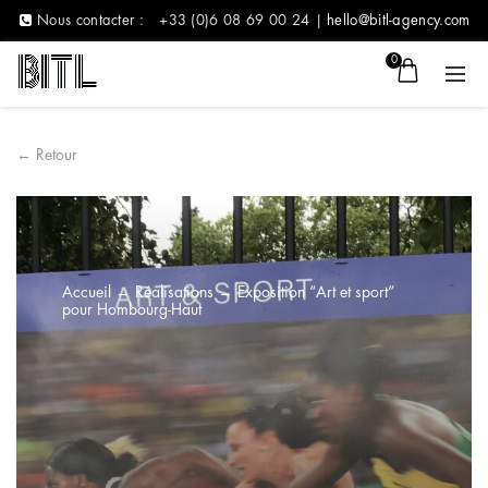
Nous contacter :
+33 (0)6 08 69 00 24 |
hello@bitl-agency.com
0
← Retour
Accueil
→
Réalisations
→
Exposition “Art et sport”
pour Hombourg-Haut