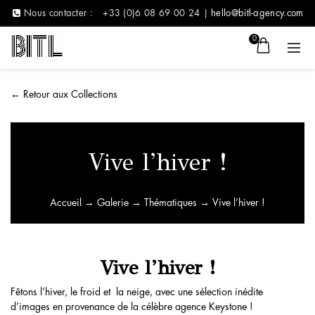
Nous contacter :
+33 (0)6 08 69 00 24 |
hello@bitl-agency.com
0
←
Retour aux Collections
Vive l’hiver !
Accueil
→
Galerie
→
Thématiques
→ Vive l’hiver !
Vive l’hiver !
Fêtons l’hiver, le froid et la neige, avec une sélection inédite
d’images en provenance de la célèbre agence Keystone !