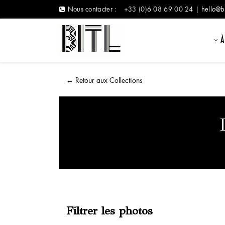
Nous contacter :
+33 (0)6 08 69 00 24 |
hello@b
À
←
Retour aux Collections
Filtrer les photos