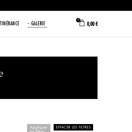
0
ITINÉRANCE
GALERIE
0,00
€
e
Appliquer
EFFACER LES FILTRES
les filtres