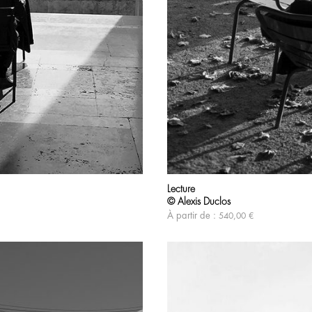
Lecture
© Alexis Duclos
À partir de :
540,00
€