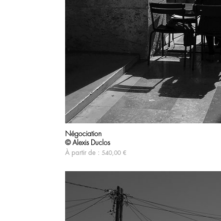
Négociation
© Alexis Duclos
À partir de :
540,00
€