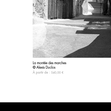
La montée des marches
© Alexis Duclos
À partir de :
540,00
€