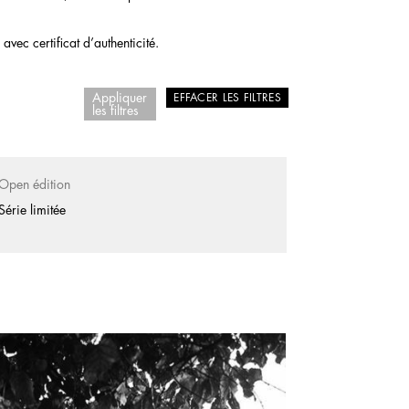
vec certificat d’authenticité.
Appliquer
EFFACER LES FILTRES
les filtres
Open édition
Série limitée