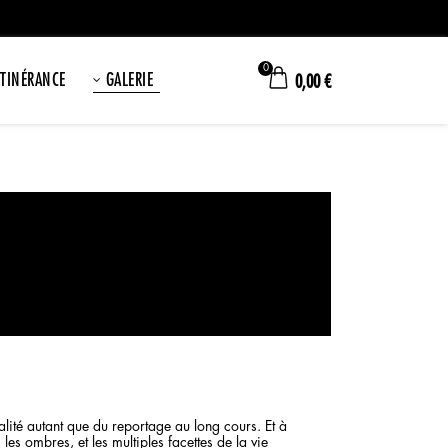
0
ITINÉRANCE
GALERIE
0,00
€
ité autant que du reportage au long cours. Et à
es ombres, et les multiples facettes de la vie