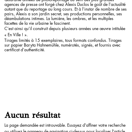
agences de presse ont forgé chez Alexis Duclos le goût de l’actualité
autant que du reportage au long cours. Et à l’instar de nombre de ses
pairs, Alexis a son jardin secret, ses productions personnelles, ses
déambulations intimes. La lumière, les ombres, et les multiples
facettes de la vie urbaine le fascinent.
C’est ainsi qu’il construit depuis plusieurs années une œuvre intitulée
« En Ville ! ».
Tirages limités à 15 exemplaires, tous formats confondus. Tirages
sur papier Baryta Hahnemühle, numérotés, signés, et fournis avec
certificat d’authenticité.
Aucun résultat
La page demandée est introuvable. Essayez d'affiner votre recherche
ou utilisez le panneau de navigation ci-dessus pour localiser l'article.