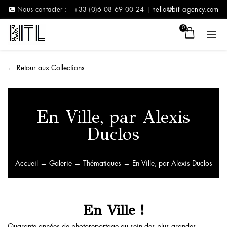
Nous contacter :
+33 (0)6 08 69 00 24 |
hello@bitl-agency.com
0
←
Retour aux Collections
En Ville, par Alexis
Duclos
Accueil
→
Galerie
→
Thématiques
→ En Ville, par Alexis Duclos
En Ville !
Quarante années de photoreportage au sein des plus grandes