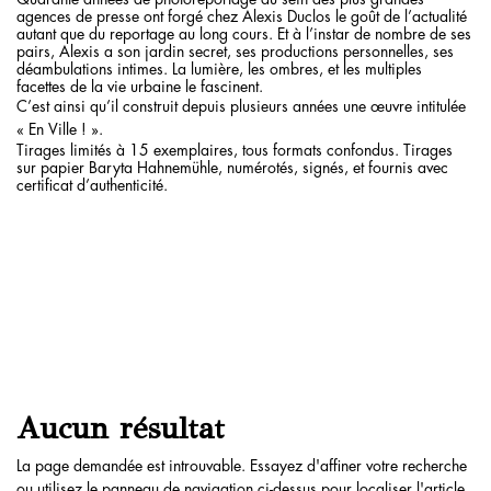
agences de presse ont forgé chez Alexis Duclos le goût de l’actualité
autant que du reportage au long cours. Et à l’instar de nombre de ses
pairs, Alexis a son jardin secret, ses productions personnelles, ses
déambulations intimes. La lumière, les ombres, et les multiples
facettes de la vie urbaine le fascinent.
C’est ainsi qu’il construit depuis plusieurs années une œuvre intitulée
« En Ville ! ».
Tirages limités à 15 exemplaires, tous formats confondus. Tirages
sur papier Baryta Hahnemühle, numérotés, signés, et fournis avec
certificat d’authenticité.
Aucun résultat
La page demandée est introuvable. Essayez d'affiner votre recherche
ou utilisez le panneau de navigation ci-dessus pour localiser l'article.