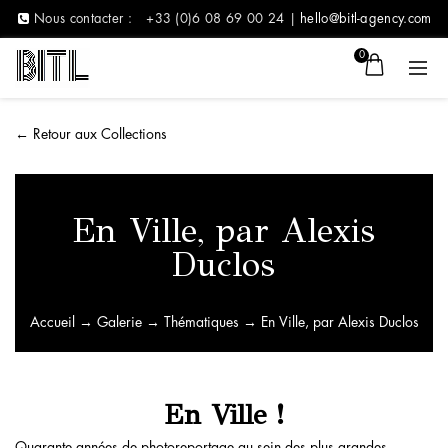
Nous contacter :
+33 (0)6 08 69 00 24 |
hello@bitl-agency.com
0
←
Retour aux Collections
En Ville, par Alexis
Duclos
Accueil
→
Galerie
→
Thématiques
→ En Ville, par Alexis Duclos
En Ville !
Quarante années de photoreportage au sein des plus grandes