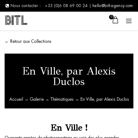
Nous contacter :
+33 (0)6 08 69 00 24 |
hello@bitl-agency.com
0
←
Retour aux Collections
En Ville, par Alexis
Duclos
Accueil
→
Galerie
→
Thématiques
→ En Ville, par Alexis Duclos
En Ville !
Quarante années de photoreportage au sein des plus grandes