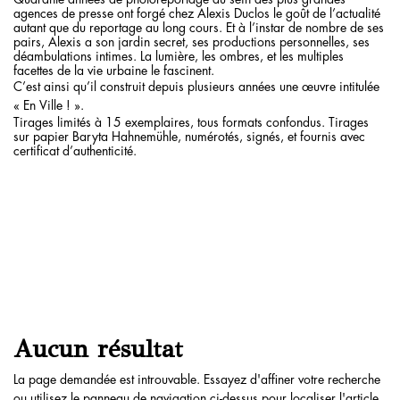
agences de presse ont forgé chez Alexis Duclos le goût de l’actualité
autant que du reportage au long cours. Et à l’instar de nombre de ses
pairs, Alexis a son jardin secret, ses productions personnelles, ses
déambulations intimes. La lumière, les ombres, et les multiples
facettes de la vie urbaine le fascinent.
C’est ainsi qu’il construit depuis plusieurs années une œuvre intitulée
« En Ville ! ».
Tirages limités à 15 exemplaires, tous formats confondus. Tirages
sur papier Baryta Hahnemühle, numérotés, signés, et fournis avec
certificat d’authenticité.
Aucun résultat
La page demandée est introuvable. Essayez d'affiner votre recherche
ou utilisez le panneau de navigation ci-dessus pour localiser l'article.