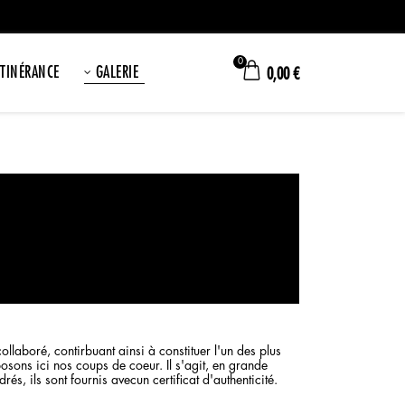
0
ITINÉRANCE
GALERIE
0,00
€
aboré, contirbuant ainsi à constituer l'un des plus
sons ici nos coups de coeur. Il s'agit, en grande
s, ils sont fournis avecun certificat d'authenticité.