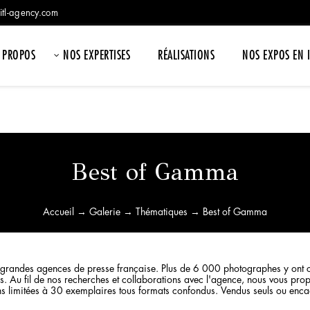
itl-agency.com
 PROPOS
NOS EXPERTISES
RÉALISATIONS
NOS EXPOS EN 
Best of Gamma
Accueil
→
Galerie
→
Thématiques
→ Best of Gamma
andes agences de presse française. Plus de 6 000 photographes y ont coll
 Au fil de nos recherches et collaborations avec l'agence, nous vous propo
ns limitées à 30 exemplaires tous formats confondus. Vendus seuls ou encadré