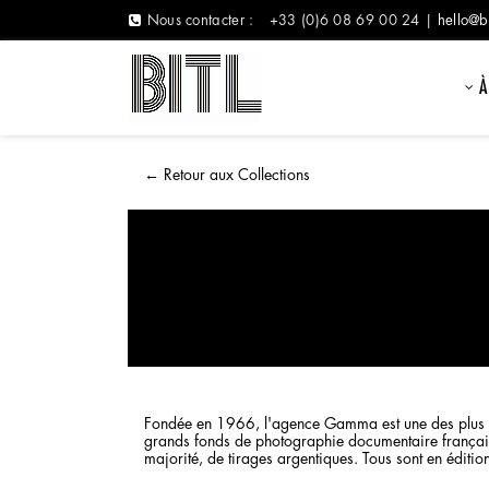
Nous contacter :
+33 (0)6 08 69 00 24 |
hello@b
À
←
Retour aux Collections
Fondée en 1966, l'agence Gamma est une des plus gr
grands fonds de photographie documentaire français.
majorité, de tirages argentiques. Tous sont en éditio