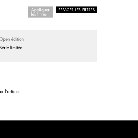
Appliquer
EFFACER LES FILTRES
les filtres
Open édition
Série limitée
 l'article.