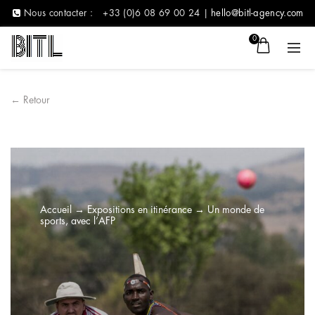
Nous contacter :
+33 (0)6 08 69 00 24 |
hello@bitl-agency.com
0
← Retour
Accueil
→
Expositions en itinérance
→
Un monde de
sports, avec l’AFP