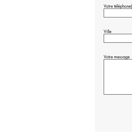
Votre téléphone
Ville
Votre message
Je
ne
suis
pas
un