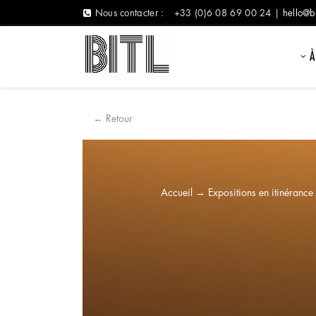
Nous contacter :
+33 (0)6 08 69 00 24 |
hello@b
À
← Retour
Accueil
→
Expositions en itinérance