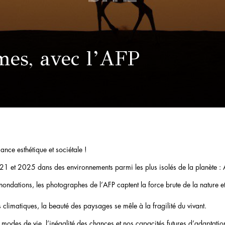
mes, avec l’AFP
ance esthétique et sociétale !
21 et 2025 dans des environnements parmi les plus isolés de la planète :
ondations, les photographes de l’AFP captent la force brute de la nature et
limatiques, la beauté des paysages se mêle à la fragilité du vivant.
 modes de vie, l’inégalité des chances et nos capacités futures d’adaptatio