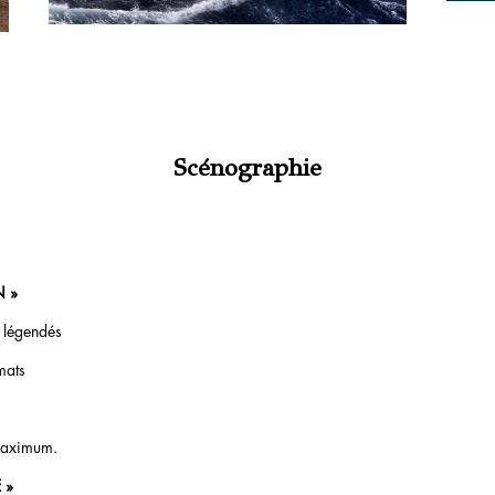
Scénographie
N »
 légendés
mats
maximum.
 »