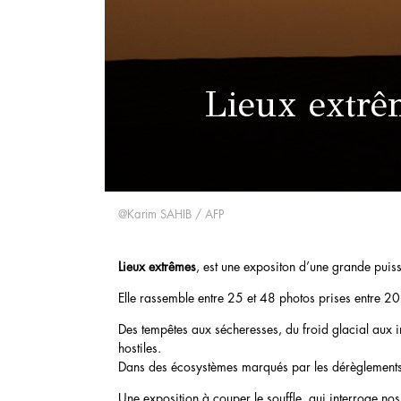
Lieux extrê
@Karim SAHIB / AFP
Lieux extrêmes
, est une expositon d’une grande puiss
Elle
rassemble entre 25 et 48 photos prises entre 20
Des tempêtes aux sécheresses, du froid glacial aux in
hostiles.
Dans des écosystèmes marqués par les dérèglements c
Une exposition à couper le souffle, qui interroge nos