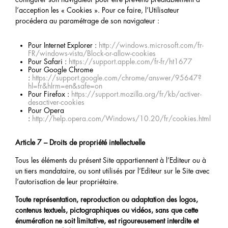
l’acception les « Cookies ». Pour ce faire, l’Utilisateur
procédera au paramétrage de son navigateur :
Pour Internet Explorer :
http://windows.microsoft.com/fr-
FR/windows-vista/Block-or-allow-cookies
Pour Safari :
https://support.apple.com/fr-fr/ht1677
Pour Google Chrome
:
https://support.google.com/chrome/answer/95647?
hl=fr&hlrm=en&safe=on
Pour Firefox :
https://support.mozilla.org/fr/kb/activer-
desactiver-cookies
Pour Opera
:
http://help.opera.com/Windows/10.20/fr/cookies.html
Article 7 – Droits de propriété intellectuelle
Tous les éléments du présent Site appartiennent à l’Editeur ou à
un tiers mandataire, ou sont utilisés par l’Editeur sur le Site avec
l’autorisation de leur propriétaire.
Toute représentation, reproduction ou adaptation des logos,
contenus textuels, pictographiques ou vidéos, sans que cette
énumération ne soit limitative, est rigoureusement interdite et