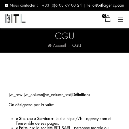
Nous contacter :
+33 (0)6 08 69 00 24 |
hello@bitl-agency.com
0
CGU
Accueil
→
CGU
[vc_row][vc_column][vc_column_text]
Définitions
On désignera par la suite:
« Site »
ou
« Service »
: le site https://bitl-agency.com et
l’ensemble de ses pages.
« Editeur »
: la société BITL SARL , personne morale ou